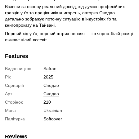
Взявши за основу реальний досвід, хід думок професійних
гравців у ґо та працівників книгарень, авторка Сяодао
детально зображує поточну ситуацію в індустріях ґо та
книгопрокату на Тайвані.
Перший хід у ґо, перший штрих пензля — і в чорно-білій рамці
оживає цілий всесвіт.
Features
Видавництво
Safran
Рік
2025
Сценарій
Сяодао
Арт
Сяодао
Сторінок
210
Мова
Ukrainian
Палітурка
Softcover
Reviews