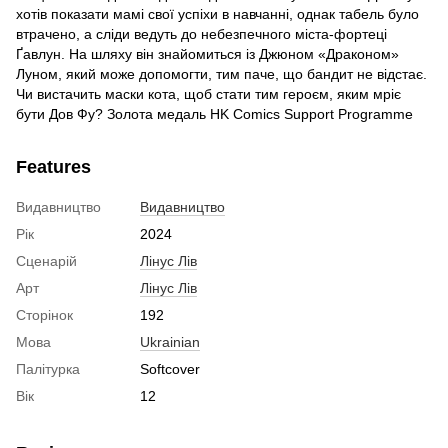
хотів показати мамі свої успіхи в навчанні, однак табель було
втрачено, а сліди ведуть до небезпечного міста-­фортеці
Ґавлун. На шляху він знайомиться із Джюном «Драконом»
Луном, який може допомогти, тим паче, що бандит не відстає.
Чи вистачить маски кота, щоб стати тим героєм, яким мріє
бути Дов Фу? Золота медаль HK Comics Support Programme
Features
Видавництво
Видавництво
Рік
2024
Сценарій
Лінус Лів
Арт
Лінус Лів
Сторінок
192
Мова
Ukrainian
Палітурка
Softcover
Вік
12