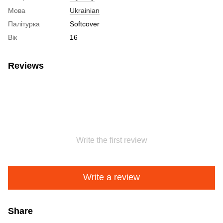
Мова
Ukrainian
Палітурка
Softcover
Вік
16
Reviews
Write the first review
Write a review
Share