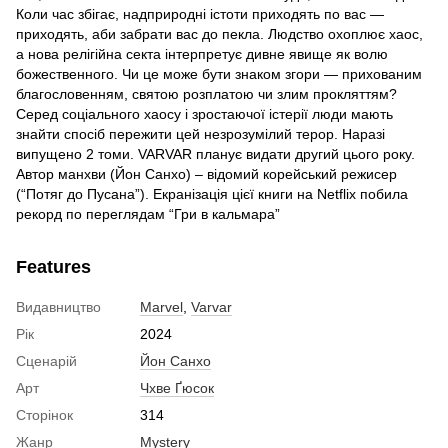
Коли час збігає, надприродні істоти приходять по вас —
приходять, аби забрати вас до пекла. Людство охоплює хаос,
а нова релігійна секта інтерпретує дивне явище як волю
божественного. Чи це може бути знаком згори — прихованим
благословенням, святою розплатою чи злим прокляттям?
Серед соціального хаосу і зростаючої істерії люди мають
знайти спосіб пережити цей незрозумілий терор. Наразі
випущено 2 томи. VARVAR планує видати другий цього року.
Автор манхви (Йон Санхо) – відомий корейський режисер
(“Потяг до Пусана”). Екранізація цієї книги на Netflix побила
рекорд по переглядам “Гри в кальмара”
Features
Видавництво
Marvel
,
Varvar
Рік
2024
Сценарій
Йон Санхо
Арт
Чхве Ґюсок
Сторінок
314
Жанр
Mystery