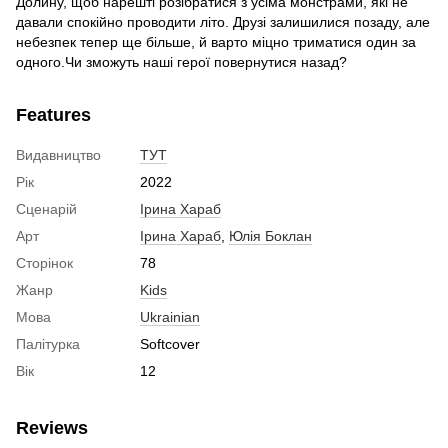
Долину, щоб нарешті розібратися з усіма монстрами, які не
давали спокійно проводити літо. Друзі залишилися позаду, але
небезпек тепер ще більше, й варто міцно триматися один за
одного.Чи зможуть наші герої повернутися назад?
Features
Видавництво
ТУТ
Рік
2022
Сценарій
Ірина Хараб
Арт
Ірина Хараб
,
Юлія Боклан
Сторінок
78
Жанр
Kids
Мова
Ukrainian
Палітурка
Softcover
Вік
12
Reviews