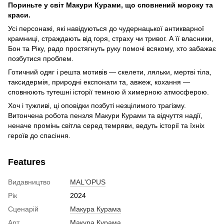
Пориньте у світ Макури Курами, що сповнений мороку та
краси.
Усі персонажі, які навідуються до чудернацької антикварної
крамниці, страждають від горя, страху чи тривог. А її власники,
Бон та Ріку, радо простягнуть руку помочі всякому, хто забажає
позбутися проблем.
Готичний одяг і решта мотивів — скелети, ляльки, мертві тіла,
таксидермія, природні експонати та, авжеж, кохання —
сповнюють тутешні історії темною й химерною атмосферою.
Хоч і тужливі, ці оповідки позбуті незцілимого трагізму.
Витончена робота пензля Макури Курами та відчуття надії,
неначе промінь світла серед темряви, ведуть історії та їхніх
героїв до спасіння.
Features
Видавництво
MAL'OPUS
Рік
2024
Сценарій
Макура Курама
Арт
Макура Курама