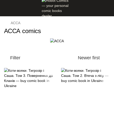
АССА
АССА comics
Filter
Newer first