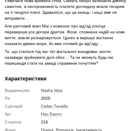
з’явилася нова крижана стіна. Смерть бабусі залишила дівчину
самотою, а неспроможність платити доглядачу впала тягарем
на її тендітні плечі. Здавалося, що це кінець, і ніщо вже не
виправити…
Але раптовий візит Маі з новиною про від’їзд хлопця
перевернув усе догори дриґом. Жозе, сповнена надій на нове
життя, зовсім розчаровується. Цунео ж вирішує востаннє
показати дівчині море, бо вже готовий до від’їзду…
Те, що сталося під час тієї фатальної мандрівки, могло
назавжди зруйнувати долі обох… Та чи зможуть будь-які
перешкоди стати на заваді справжнім почуттям?
Характеристики
Видавництво
Nasha Idea
Рік
2025
Сценарій
Сейко Танабе
Арт
Нао Емото
Сторінок
216
Жанр
Drama
,
Romance
,
Інклюзивність