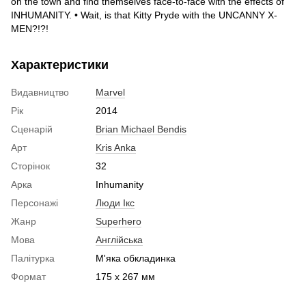
on the town and find themselves face-to-face with the effects of
INHUMANITY. • Wait, is that Kitty Pryde with the UNCANNY X-
MEN?!?!
Характеристики
Видавництво
Marvel
Рік
2014
Сценарій
Brian Michael Bendis
Арт
Kris Anka
Сторінок
32
Арка
Inhumanity
Персонажі
Люди Ікс
Жанр
Superhero
Мова
Англійська
Палітурка
М'яка обкладинка
Формат
175 x 267 мм