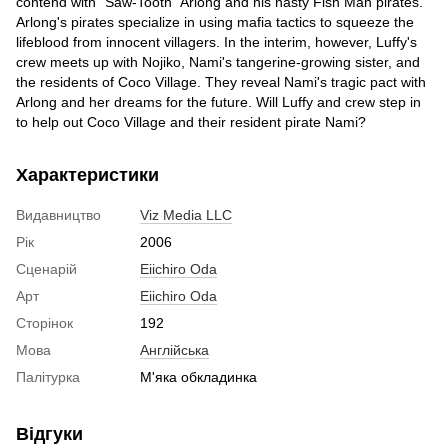
contend with "Saw-Tooth" Arlong and his nasty Fish Man pirates.
Arlong's pirates specialize in using mafia tactics to squeeze the
lifeblood from innocent villagers. In the interim, however, Luffy's
crew meets up with Nojiko, Nami's tangerine-growing sister, and
the residents of Coco Village. They reveal Nami's tragic pact with
Arlong and her dreams for the future. Will Luffy and crew step in
to help out Coco Village and their resident pirate Nami?
Характеристики
Видавництво
Viz Media LLC
Рік
2006
Сценарій
Eiichiro Oda
Арт
Eiichiro Oda
Сторінок
192
Мова
Англійська
Палітурка
М'яка обкладинка
Відгуки