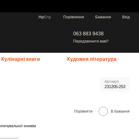
Порівняння
Укр
Eng
Бажання
Вхід
063 883 9438
Передзвонити вам?
Кулінарні книги
Художня література
Артикул
231205-253
Порівняти
В бажання
опичувальної знижки