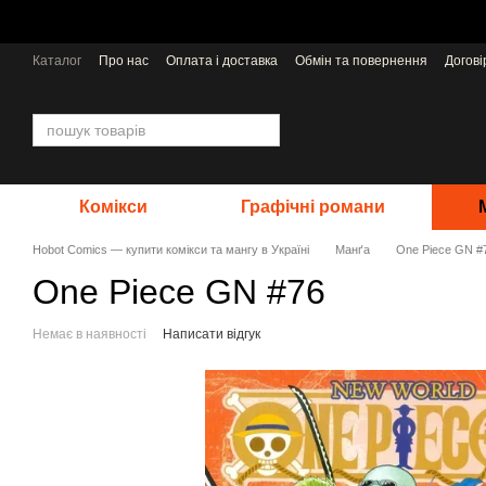
Перейти до основного контенту
Каталог
Про нас
Оплата і доставка
Обмін та повернення
Догов
Відгуки про магазин
Видавництва
Комікси
Графічні романи
Hobot Comics — купити комікси та мангу в Україні
Манґа
One Piece GN #
One Piece GN #76
Немає в наявності
Написати відгук