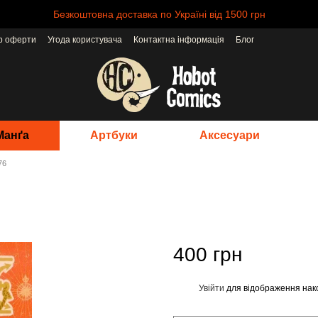
Безкоштовна доставка по Україні від 1500 грн
ір оферти
Угода користувача
Контактна інформація
Блог
Манґа
Артбуки
Аксесуари
76
400 грн
Увійти
для відображення нак
%