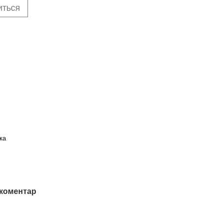
иться
ка
 коментар