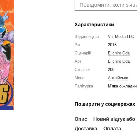
Повідомити, коли з'яв
Характеристики
Видавництво
Viz Media LLC
Рік
2015
Сценарій
Eiichiro Oda
Арт
Eiichiro Oda
Сторінок
200
Мова
Англійська
Палітурка
М'яка обкладин
Поширити у соцмережах
Опис
Новий відгук або
Доставка
Оплата