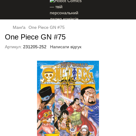
Манґа
One Piece GN #75
One Piece GN #75
Артикул:
231205-252
Написати відгук