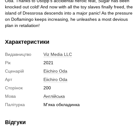
Oda. Thanks to Usopp's accidental heroic feat, Sugar has been
knocked out cold! And now with all the toy slaves finally freed, the
island of Dressrosa descends into a major panic! As the pressure
on Doflamingo keeps increasing, he unleashes a most devious
plan in retaliation!
Характеристики
Видавництво
Viz Media LLC
Рік
2021
Сценарій
Eiichiro Oda
Арт
Eiichiro Oda
Сторінок
200
Мова
Англійська
Палітурка
М'яка обкладинка
Відгуки