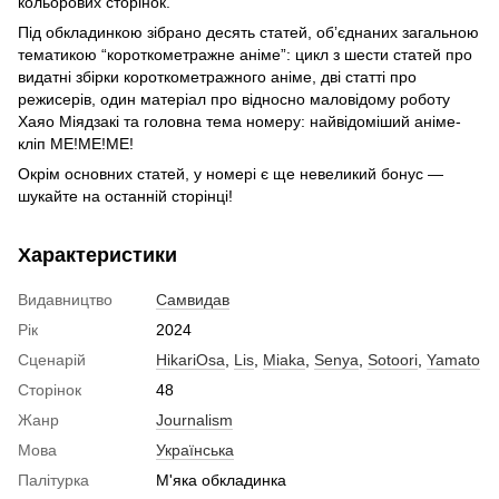
кольорових сторінок.
Під обкладинкою зібрано десять статей, обʼєднаних загальною
тематикою “короткометражне аніме”: цикл з шести статей про
видатні збірки короткометражного аніме, дві статті про
режисерів, один матеріал про відносно маловідому роботу
Хаяо Міядзакі та головна тема номеру: найвідоміший аніме-
кліп ME!ME!ME!
Окрім основних статей, у номері є ще невеликий бонус —
шукайте на останній сторінці!
Характеристики
Видавництво
Самвидав
Рік
2024
Сценарій
HikariOsa
,
Lis
,
Miaka
,
Senya
,
Sotoori
,
Yamato
Сторінок
48
Жанр
Journalism
Мова
Українська
Палітурка
М'яка обкладинка