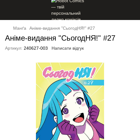
Манґа
Анiме-видання "СьогодНЯ!" #27
Анiме-видання "СьогодНЯ!" #27
Артикул:
240627-003
Написати відгук